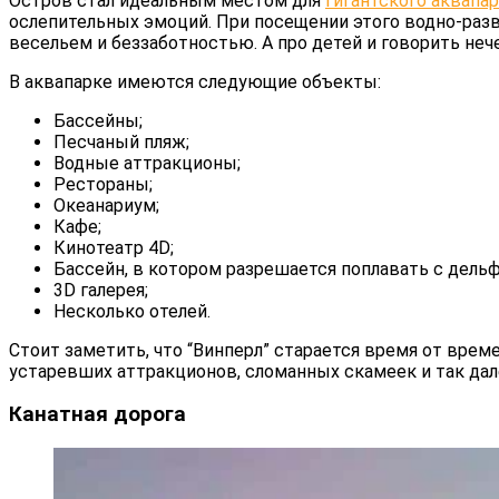
Остров стал идеальным местом для
гигантского аквапа
ослепительных эмоций. При посещении этого водно-раз
весельем и беззаботностью. А про детей и говорить нече
В аквапарке имеются следующие объекты:
Бассейны;
Песчаный пляж;
Водные аттракционы;
Рестораны;
Океанариум;
Кафе;
Кинотеатр 4D;
Бассейн, в котором разрешается поплавать с дель
3D галерея;
Несколько отелей.
Стоит заметить, что “Винперл” старается время от вре
устаревших аттракционов, сломанных скамеек и так дал
Канатная дорога