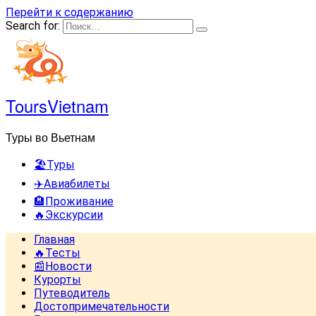
Перейти к содержанию
Search for:
ToursVietnam
Туры во Вьетнам
🏖️Туры
✈️Авиабилеты
🏨Проживание
🔥Экскурсии
Главная
🔥Тесты
📰Новости
Курорты
Путеводитель
Достопримечательности