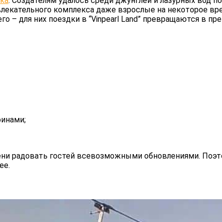
рка
. Создателям удалось среди джунглей и лазурных вод п
влекательного комплекса даже взрослые на некоторое в
го – для них поездки в “Vinpearl Land” превращаются в пр
финами;
мени радовать гостей всевозможными обновлениями. Поэт
ее.