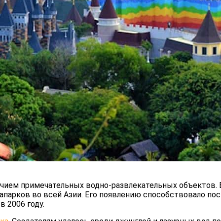
личием примечательных водно-развлекательных объектов. 
вапарков во всей Азии. Его появлению способствовало по
в 2006 году.