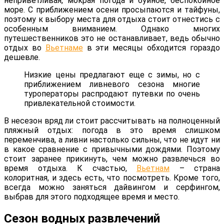
неприветливая, мокрая погода и буйное, беспокойное
море. С приближением осени просыпаются и тайфуны,
поэтому к выбору места для отдыха стоит отнестись с
особенным вниманием. Однако многих
путешественников это не останавливает, ведь обычно
отдых во
Вьетнаме
в эти месяцы обходится гораздо
дешевле.
Низкие цены предлагают еще с зимы, но с
приближением ливневого сезона многие
туроператоры распродают путевки по очень
привлекательной стоимости.
В несезон вряд ли стоит рассчитывать на полноценный
пляжный отдых: погода в это время слишком
переменчива, а ливни настолько сильны, что не идут ни
в какое сравнение с привычными дождями. Поэтому
стоит заранее прикинуть, чем можно развлечься во
время отдыха. К счастью,
Вьетнам
– страна
колоритная, и здесь есть, что посмотреть. Кроме того,
всегда можно заняться дайвингом и серфингом,
выбрав для этого подходящее время и место.
Сезон водных развлечений