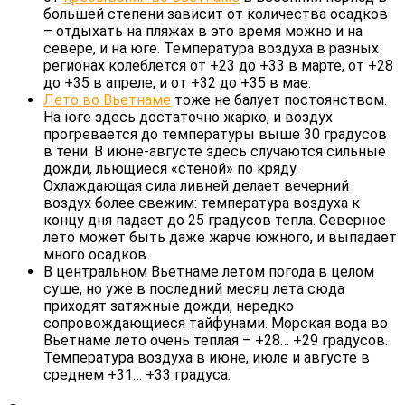
большей степени зависит от количества осадков
– отдыхать на пляжах в это время можно и на
севере, и на юге. Температура воздуха в разных
регионах колеблется от +23 до +33 в марте, от +28
до +35 в апреле, и от +32 до +35 в мае.
Лето во Вьетнаме
тоже не балует постоянством.
На юге здесь достаточно жарко, и воздух
прогревается до температуры выше 30 градусов
в тени. В июне-августе здесь случаются сильные
дожди, льющиеся «стеной» по кряду.
Охлаждающая сила ливней делает вечерний
воздух более свежим: температура воздуха к
концу дня падает до 25 градусов тепла. Северное
лето может быть даже жарче южного, и выпадает
много осадков.
В центральном Вьетнаме летом погода в целом
суше, но уже в последний месяц лета сюда
приходят затяжные дожди, нередко
сопровождающиеся тайфунами. Морская вода во
Вьетнаме лето очень теплая – +28… +29 градусов.
Температура воздуха в июне, июле и августе в
среднем +31… +33 градуса.