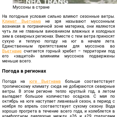
Муссоны в стране
На погодные условия сильно влияют сезонные ветры.
Климат Вьетнама
не зря называют муссонным:
возникая в пограничной зоне материка, они являются
чуть ли не главным виновником влажных и холодных
зим в северных регионах. Вместе с тем ветра приносят
сухую и теплую погоду на юг в начале лета.
Единственным препятствием для муссонов во
Вьетнаме
считается горный хребет – территории под
его «защитой» влияниям муссонов подвержены
меньше всего.
Погода в регионах
Погода на
юге Вьетнама
больше соответствует
тропическому климату: сюда не добираются северные
ветры. В этом регионе тепло круглый год, а летом
выпадает большое количество осадков. С мая по
октябрь на юге наступает ливневый сезон, а период с
ноября по апрель соответствует сухому сезону. Вода
хорошо прогрета в течение всего года, и колеблется в
комфортном диапазоне между +26 и +29 градусами