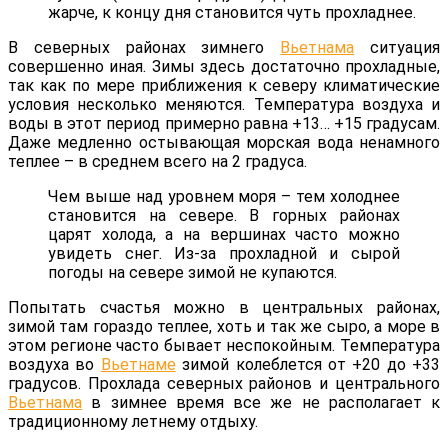
жарче, к концу дня становится чуть прохладнее.
В северных районах зимнего
Вьетнама
ситуация
совершенно иная. Зимы здесь достаточно прохладные,
так как по мере приближения к северу климатические
условия несколько меняются. Температура воздуха и
воды в этот период примерно равна +13… +15 градусам.
Даже медленно остывающая морская вода ненамного
теплее – в среднем всего на 2 градуса.
Чем выше над уровнем моря – тем холоднее
становится на севере. В горных районах
царят холода, а на вершинах часто можно
увидеть снег. Из-за прохладной и сырой
погоды на севере зимой не купаются.
Попытать счастья можно в центральных районах,
зимой там гораздо теплее, хоть и так же сыро, а море в
этом регионе часто бывает неспокойным. Температура
воздуха во
Вьетнаме
зимой колеблется от +20 до +33
градусов. Прохлада северных районов и центрального
Вьетнама
в зимнее время все же не располагает к
традиционному летнему отдыху.