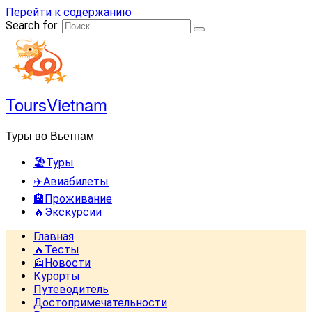
Перейти к содержанию
Search for:
ToursVietnam
Туры во Вьетнам
🏖️Туры
✈️Авиабилеты
🏨Проживание
🔥Экскурсии
Главная
🔥Тесты
📰Новости
Курорты
Путеводитель
Достопримечательности