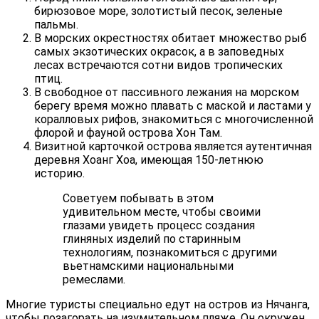
бирюзовое море, золотистый песок, зеленые
пальмы.
В морских окрестностях обитает множество рыб
самых экзотических окрасок, а в заповедных
лесах встречаются сотни видов тропических
птиц.
В свободное от пассивного лежания на морском
берегу время можно плавать с маской и ластами у
коралловых рифов, знакомиться с многочисленной
флорой и фауной острова Хон Там.
Визитной карточкой острова является аутентичная
деревня Хоанг Хоа, имеющая 150-летнюю
историю.
Советуем побывать в этом
удивительном месте, чтобы своими
глазами увидеть процесс создания
глиняных изделий по старинным
технологиям, познакомиться с другими
вьетнамскими национальными
ремеслами.
Многие туристы специально едут на остров из Нячанга,
чтобы позагорать на изумительном пляже. Он окружен