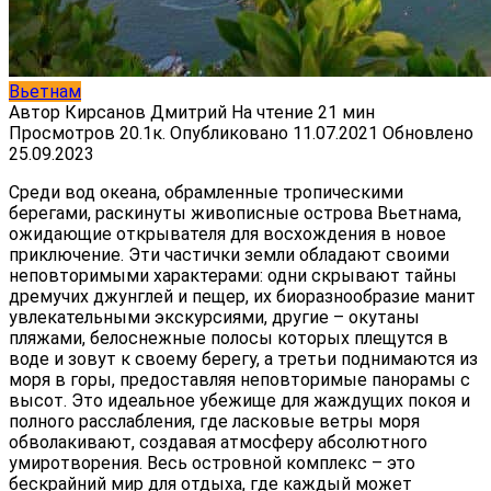
Вьетнам
Автор
Кирсанов Дмитрий
На чтение
21 мин
Просмотров
20.1к.
Опубликовано
11.07.2021
Обновлено
25.09.2023
Среди вод океана, обрамленные тропическими
берегами, раскинуты живописные острова Вьетнама,
ожидающие открывателя для восхождения в новое
приключение. Эти частички земли обладают своими
неповторимыми характерами: одни скрывают тайны
дремучих джунглей и пещер, их биоразнообразие манит
увлекательными экскурсиями, другие – окутаны
пляжами, белоснежные полосы которых плещутся в
воде и зовут к своему берегу, а третьи поднимаются из
моря в горы, предоставляя неповторимые панорамы с
высот. Это идеальное убежище для жаждущих покоя и
полного расслабления, где ласковые ветры моря
обволакивают, создавая атмосферу абсолютного
умиротворения. Весь островной комплекс – это
бескрайний мир для отдыха, где каждый может