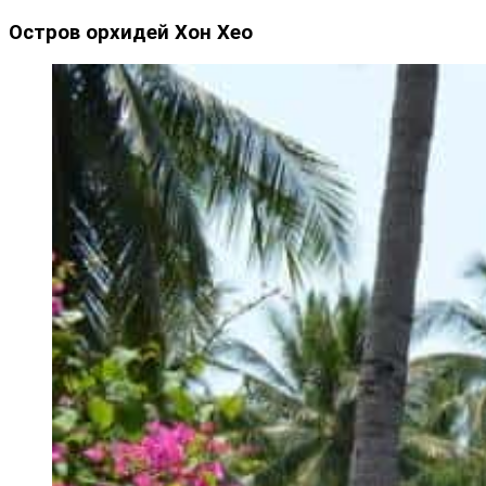
Остров орхидей Хон Хео