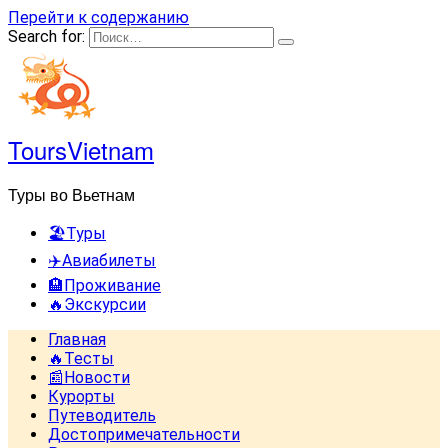
Перейти к содержанию
Search for:
ToursVietnam
Туры во Вьетнам
🏖️Туры
✈️Авиабилеты
🏨Проживание
🔥Экскурсии
Главная
🔥Тесты
📰Новости
Курорты
Путеводитель
Достопримечательности