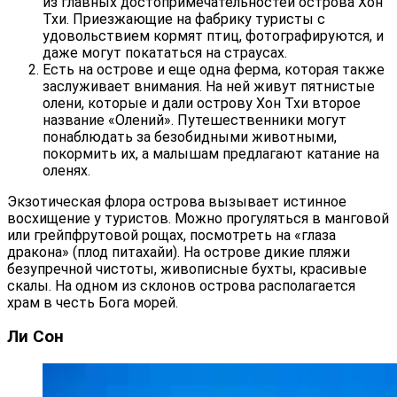
из главных достопримечательностей острова Хон
Тхи. Приезжающие на фабрику туристы с
удовольствием кормят птиц, фотографируются, и
даже могут покататься на страусах.
Есть на острове и еще одна ферма, которая также
заслуживает внимания. На ней живут пятнистые
олени, которые и дали острову Хон Тхи второе
название «Олений». Путешественники могут
понаблюдать за безобидными животными,
покормить их, а малышам предлагают катание на
оленях.
Экзотическая флора острова вызывает истинное
восхищение у туристов. Можно прогуляться в манговой
или грейпфрутовой рощах, посмотреть на «глаза
дракона» (плод питахайи). На острове дикие пляжи
безупречной чистоты, живописные бухты, красивые
скалы. На одном из склонов острова располагается
храм в честь Бога морей.
Ли Сон