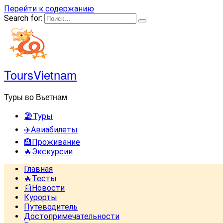
Перейти к содержанию
Search for:
ToursVietnam
Туры во Вьетнам
🏖️Туры
✈️Авиабилеты
🏨Проживание
🔥Экскурсии
Главная
🔥Тесты
📰Новости
Курорты
Путеводитель
Достопримечательности