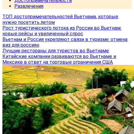
Достопримечательности
Развлечения
ТОП достопримечательностей Вьетнама, которые
нужно посетить летом
Рост туристического потока из России во Вьетнам:
новые рейсы и увеличенный спрос
Вьетнам и Россия укрепляют связи в туризме: отмена
виз для россиян
Лучшие рестораны для туристов во Вьетнаме
Китайские компании развиваются во Вьетнаме и
Мексике в ответ на торговые ограничения США