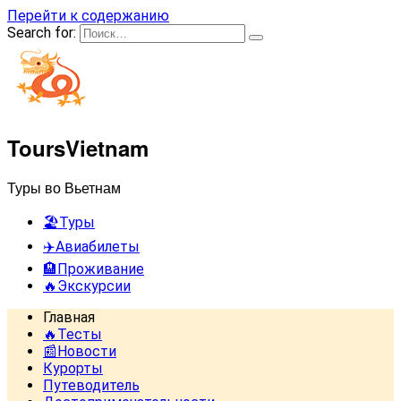
Перейти к содержанию
Search for:
ToursVietnam
Туры во Вьетнам
🏖️Туры
✈️Авиабилеты
🏨Проживание
🔥Экскурсии
Главная
🔥Тесты
📰Новости
Курорты
Путеводитель